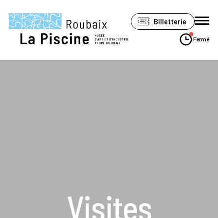
Panneau de gestion des cookies
Billetterie
Fermé
Le musée
Expositions
Visiter
Soutenir
Espace Pro
Accessibilité
Visites