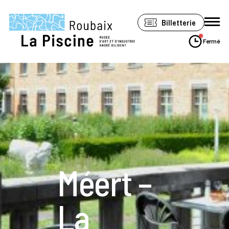
Panneau de gestion des cookies
Billetterie
Fermé
Le musée
Expositions
Visiter
Soutenir
Méert –
Espace Pro
Accessibilité
La