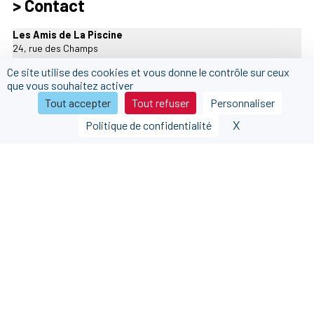
> Contact
Les Amis de La Piscine
24, rue des Champs
59100 ROUBAIX
Ce site utilise des cookies et vous donne le contrôle sur ceux
contact@amisdelapiscine.fr
que vous souhaitez activer
www.facebook.com/MuseeLaPiscine
Tout accepter
Tout refuser
Personnaliser
X
Masquer le b
Politique de confidentialité
Nous contacter
Nous rejoindre
Nos partenaires
FAQ
Mentions légales