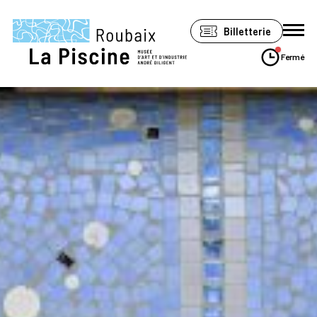
Panneau de gestion des cookies
Billetterie
Fermé
Le musée
Expositions
Visiter
Soutenir
Espace Pro
Accessibilité