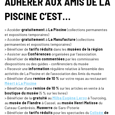
ADHÉRER AUX AMIS DE LA
PISCINE C’EST…
> Accéder
gratuitement
à
La Piscine
(collections permanentes
et expositions temporaires)
> Accéder
gratuitement
à
La Manufacture
(collections
permanentes et expositions temporaires)
> Bénéficier de
tarifs réduits
dans les
musées de la région
> Assister aux
Conférences
organisées par l’association.
> Bénéficier de
visites commentées
par les commissaires
d’expositions ou des guides – conférenciers du musée
> Recevoir une
information
régulière relative à l’ensemble des
activités de La Piscine et de l’association des Amis du musée
> Bénéficier d’une
remise de 10 %
sur votre repas au restaurant
Méert à La Piscine
> Bénéficier d’une
remise de 10 %
sur les articles en vente à la
boutique du musée
(5 % sur les livres)
> Bénéficier de la
gratuité
au
MUba Eugène Leroy
à Tourcoing,
au
musée de Flandre
à Cassel, au
musée Henri Matisse
du
Cateau-Cambrésis,
Musverre
de Sars-Poterie
> Bénéficier de
tarifs réduits
pour les spectacles du
Colisée
de