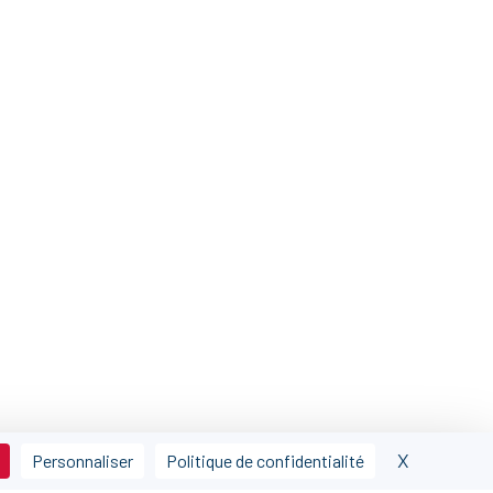
X
Masquer l
Personnaliser
Politique de confidentialité