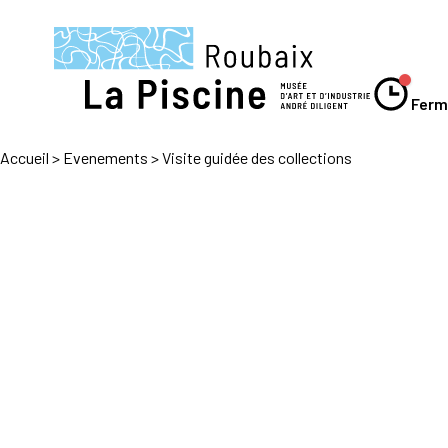
Panneau de gestion des cookies
Ferm
Accueil
>
Evenements
>
Visite guidée des collections
Le musée
Expositions
Visiter