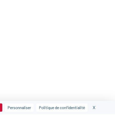
X
Masquer l
Personnaliser
Politique de confidentialité