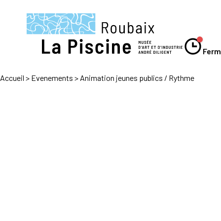
Panneau de gestion des cookies
Ferm
Accueil
>
Evenements
>
Animation jeunes publics / Rythme
Le musée
Expositions
Visiter