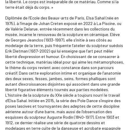
la liberté. Le corps est inséparable de ce matériau. Comme si la
terre était déjà du corps. »
Diplômée de l’Ecole des Beaux-arts de Paris, Elsa Sahal (née en
1975), à l’image de Johan Creten exposé en 2022 à La Piscine, ou
de Valérie Delarue, entrée récemment dans les collections du
musée, incarne le renouveau de la sculpture en céramique. Elève
de Georges Jeanclos (1933-1997), elle s’initie à ses côtés au
modelage de la terre, puis fréquente l’atelier du sculpteur suédois
Erik Dietman (1937-2002) qui lui enseigne que l’art peut mêler
liberté d’expression et humour. En choisissant de se consacrer à
cette technique, matériau idéal pour qui aime les métamorphoses,
le thème du corps revient avec constance dans son parcours
créatif. Dans cette exploration intime et organique de l’anatomie
des deux sexes, fesses, jambes, seins, formes phalliques sont
autant d’excroissances disjointes qui associent dans une grande
liberté figurative éléments tournés aux parties modelées.
L’histoire de la sculpture du XXe siècle a toujours nourri le travail
d’Elsa Sahal. Initiée en 2015, la série des Pole Dance s’inspire des
poses lascives et tournoyantes des adeptes de cette discipline
aérienne autour d’une barre, mais aussi de l’observation des
esquisses du sculpteur Auguste Rodin (1840-1917). Entre 1903 et
1912, ce dernier réalise une série de quatorze dessins et
modelages en terre cuite de la danseuse et acrobate espagnole