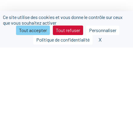
Ce site utilise des cookies et vous donne le contrôle sur ceux
que vous souhaitez activer
Tout accepter
Tout refuser
Personnaliser
X
Masquer le b
Politique de confidentialité
Nous contacter
Nous rejoindre
Nos partenaires
FAQ
Mentions légales