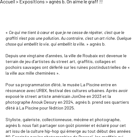
Accueil
>
Expositions
>
agnès b. On aime le graff !!
«
Ce qui me tient à cœur et que je ne cesse de répéter, c’est que le
graffiti n’est pas une pollution. Au contraire, c’est un art riche. Quelque
chose qui embellit la vie, qui embellit la ville.
» agnès b.
Depuis une vingtaine d’années, la ville de Roubaix est devenue le
terrain de jeu d’artistes du street art, graffitis, collages et
pochoirs sauvages ont déferlé sur les ruines postindustrielles de «
la ville aux mille cheminées ».
Pour sa programmation d’été, le musée La Piscine entre en
résonance avec URBX, festival des cultures urbaines. Après avoir
exposé le street artiste américain JonOne en 2023 et la
photographe Anouk Desury en 2024, agnès b. prend ses quartiers
d’été à La Piscine pour l’édition 2025.
Styliste, galeriste, collectionneuse, mécène et photographe,
agnès b. nous fait partager son goût pionnier et éclairé pour cet
art issu de la culture hip-hop qui émerge au tout début des années
80. Fascinée par les photographies de Brassaï, les graffitis qui