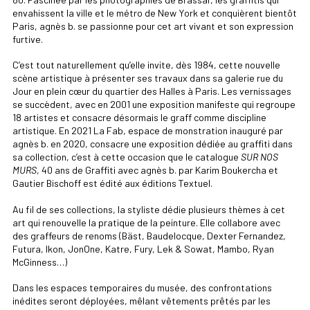
envahissent la ville et le métro de New York et conquièrent bientôt
Paris, agnès b. se passionne pour cet art vivant et son expression
furtive.
C’est tout naturellement qu’elle invite, dès 1984, cette nouvelle
scène artistique à présenter ses travaux dans sa galerie rue du
Jour en plein cœur du quartier des Halles à Paris. Les vernissages
se succèdent, avec en 2001 une exposition manifeste qui regroupe
18 artistes et consacre désormais le graff comme discipline
artistique. En 2021 La Fab, espace de monstration inauguré par
agnès b. en 2020, consacre une exposition dédiée au graffiti dans
sa collection, c’est à cette occasion que le catalogue
SUR NOS
MURS
, 40 ans de Graffiti avec agnès b. par Karim Boukercha et
Gautier Bischoff est édité aux éditions Textuel.
Au fil de ses collections, la styliste dédie plusieurs thèmes à cet
art qui renouvelle la pratique de la peinture. Elle collabore avec
des graffeurs de renoms (Bäst, Baudelocque, Dexter Fernandez,
Futura, Ikon, JonOne, Katre, Fury, Lek & Sowat, Mambo, Ryan
McGinness…)
Dans les espaces temporaires du musée, des confrontations
inédites seront déployées, mêlant vêtements prêtés par les