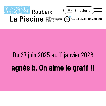
Panneau de gestion des cookies
Billetterie
Ouvert
de 13h00 à 18h00
Le musée
Expositions
Du 27 juin 2025 au 11 janvier 2026
Visiter
Soutenir
agnès b. On aime le graff !!
Espace Pro
Accessibilité